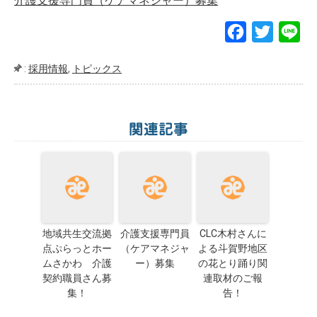
介護支援専門員（ケアマネジャー）募集
F
T
L
a
w
i
:
採用情報
,
トピックス
c
i
n
e
t
e
b
t
関連記事
o
e
o
r
k
地域共生交流拠
介護支援専門員
CLC木村さんに
点ぷらっとホー
（ケアマネジャ
よる斗賀野地区
ムさかわ 介護
ー）募集
の花とり踊り関
契約職員さん募
連取材のご報
集！
告！