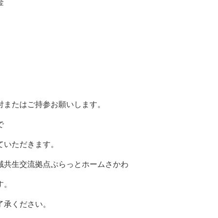
金
付またはご持参お願いします。
で
ていただきます。
域共生交流拠点ぷらっとホームさかわ
す。
了承ください。