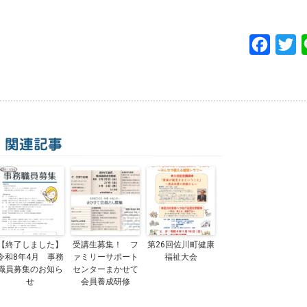
F
T
a
w
c
i
e
t
b
t
関連記事
o
e
o
r
k
【終了しました】
受講生募集！ フ
第26回佐川町健康
令和8年4月 事務
ァミリーサポート
福祉大会
職員募集のお知ら
センターまかせて
せ
会員養成研修