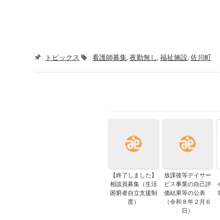
:
トピックス
:
看護師募集
,
夜勤無し
,
福祉施設
,
佐川町
【終了しました】
放課後等デイサー
相談員募集（生活
ビス事業の自己評
困窮者自立支援制
価結果等の公表
度）
（令和８年２月６
日）