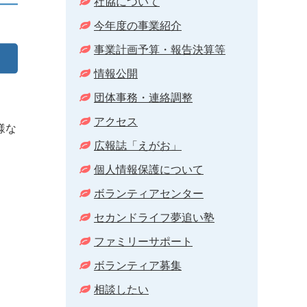
社協について
今年度の事業紹介
事業計画予算・報告決算等
情報公開
団体事務・連絡調整
アクセス
様な
広報誌「えがお」
個人情報保護について
ボランティアセンター
セカンドライフ夢追い塾
ファミリーサポート
ボランティア募集
相談したい