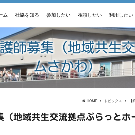
ーム
社協を知る
参加したい
相談したい
利用したい
護師募集（地域共生
ムさかわ）
HOME
トピックス
【
集（地域共生交流拠点ぷらっとホ