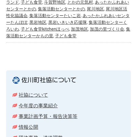
ランド
,
子ども食堂
,
斗賀野地区
,
とかの元気村
,
あったかふれあい
センターとかの
,
集落活動センターとかの
,
尾川地区
,
尾川地区活
性化協議会
,
集落活動センターたいこ岩
,
あったかふれあいセンタ
ーたんぽぽ
,
黒岩地区
,
黒岩いきいき応援隊
,
集落活動センターく
ろいわ
,
子ども食堂kitchenほっぺ
,
加茂地区
,
加茂の里づくり会
,
集
落活動センターかもの里
,
子ども食堂
佐川町社協について
社協について
今年度の事業紹介
事業計画予算・報告決算等
情報公開